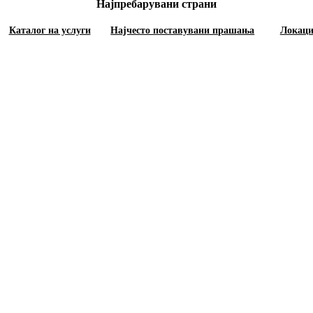
Најпребарувани страни
Каталог на услуги
Најчесто поставувани прашања
Локац