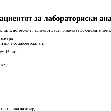
пациентот за лабораториски ан
зултати, потребно е пациентот да се придржува до следните преп
ење крв.
лтација со лабораторијата.
ум 16 часа.
 исхрана.
 препорака на лекар,