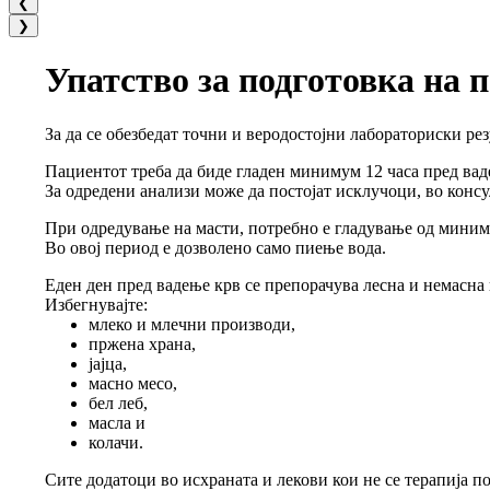
❮
❯
Упатство за подготовка на 
За да се обезбедат точни и веродостојни лабораториски ре
Пациентот треба да биде гладен минимум 12 часа пред вад
За одредени анализи може да постојат исклучоци, во консу
При одредување на масти, потребно е гладување од миним
Во овој период е дозволено само пиење вода.
Еден ден пред вадење крв се препорачува лесна и немасна
Избегнувајте:
млеко и млечни производи,
пржена храна,
јајца,
масно месо,
бел леб,
масла и
колачи.
Сите додатоци во исхраната и лекови кои не се терапија по