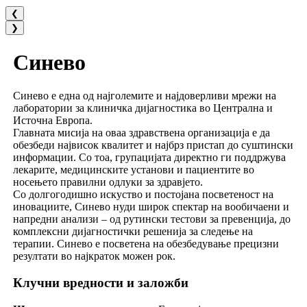
❮
❯
Синево
Синево е една од најголемите и најдоверливи мрежи на
лаборатории за клиничка дијагностика во Централна и
Источна Европа.
Главната мисија на оваа здравствена организација е да
обезбеди највисок квалитет и најбрз пристап до суштински
информации. Со тоа, групацијата директно ги поддржува
лекарите, медицинските установи и пациентите во
носењето правилни одлуки за здравјето.
Со долгогодишно искуство и постојана посветеност на
иновациите, Синево нуди широк спектар на вообичаени и
напредни анализи – од рутински тестови за превенција, до
комплексни дијагностички решенија за следење на
терапии. Синево е посветена на обезбедување прецизни
резултати во најкраток можен рок.
Клучни вредности и заложби