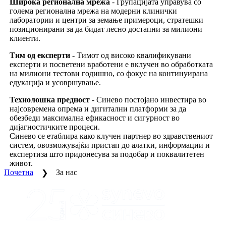
Широка регионална мрежа
- Групацијата управува со
голема регионална мрежа на модерни клинички
лаборатории и центри за земање примероци, стратешки
позиционирани за да бидат лесно достапни за милиони
клиенти.
Тим од експерти
- Тимот од високо квалификувани
експерти и посветени вработени е вклучен во обработката
на милиони тестови годишно, со фокус на континуирана
едукација и усовршување.
Технолошка предност
- Синево постојано инвестира во
најсовремена опрема и дигитални платформи за да
обезбеди максимална ефикасност и сигурност во
дијагностичките процеси.
Синево се етаблира како клучен партнер во здравствениот
систем, овозможувајќи пристап до алатки, информации и
експертиза што придонесува за подобар и поквалитетен
живот.
Почетна
За нас