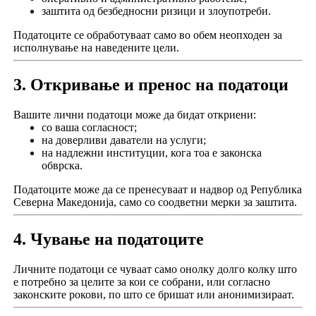
заштита од безбедносни ризици и злоупотреби.
Податоците се обработуваат само во обем неопходен за
исполнување на наведените цели.
3. Откривање и пренос на податоци
Вашите лични податоци може да бидат откриени:
со ваша согласност;
на доверливи даватели на услуги;
на надлежни институции, кога тоа е законска
обврска.
Податоците може да се пренесуваат и надвор од Република
Северна Македонија, само со соодветни мерки за заштита.
4. Чување на податоците
Личните податоци се чуваат само онолку долго колку што
е потребно за целите за кои се собрани, или согласно
законските рокови, по што се бришат или анонимизираат.