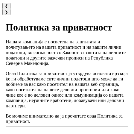
❮
❯
Политика за приватност
Нашата компанија е посветена на заштитата и
почитувањето на вашата приватност и на вашите лични
податоци, во согласност со Законот за заштита на личните
податоци и другите важечки прописи на Република
Северна Македонија.
Оваа Политика за приватност ја утврдува основата врз која
ќе ги обработуваме сите лични податоци што може да ги
добиеме за вас како посетител на нашата веб-страница,
како посетител на нашите деловни простории или како
лице кое е во деловен однос или комуникација со нашата
компанија, нејзините вработени, добавувачи или деловни
партнери.
Ве молиме внимателно да ја прочитате оваа Политика за
приватност.