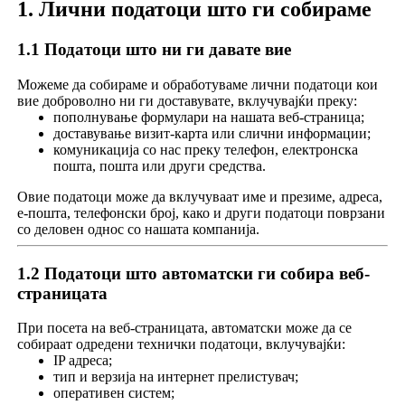
1. Лични податоци што ги собираме
1.1 Податоци што ни ги давате вие
Можеме да собираме и обработуваме лични податоци кои
вие доброволно ни ги доставувате, вклучувајќи преку:
пополнување формулари на нашата веб-страница;
доставување визит-карта или слични информации;
комуникација со нас преку телефон, електронска
пошта, пошта или други средства.
Овие податоци може да вклучуваат име и презиме, адреса,
е-пошта, телефонски број, како и други податоци поврзани
со деловен однос со нашата компанија.
1.2 Податоци што автоматски ги собира веб-
страницата
При посета на веб-страницата, автоматски може да се
собираат одредени технички податоци, вклучувајќи:
IP адреса;
тип и верзија на интернет прелистувач;
оперативен систем;