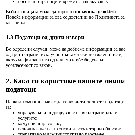
посетени страници и време на задржување.
Веб-страницата може да користи
колачиња (cookies)
.
Повеќе информации за ова се достапни во Политиката за
колачиња.
1.3 Податоци од други извори
Во одредени случаи, може да добиеме информации за вас
од трети страни, исклучиво за законски дозволени цели,
вклучувајќи заштита од измама и обезбедување
усогласеност со закон.
2. Како ги користиме вашите лични
податоци
Нашата компанија може да ги користи личните податоци
за:
управување и подобрување на веб-страницата и
услугите;
комуникација со вас;
исполнување на законски и регулаторни обврски;
оперативно и административно работење;