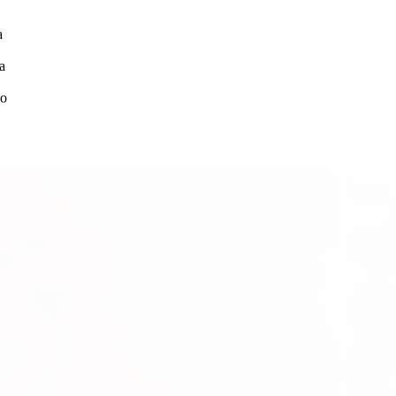
а
а
но