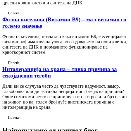
црвени крвни клетки и синтеза на ДНК.
Повеќе...
Фолна киселина (Витамин B9) – мал витамин со
големо значење
Фолната киселина, позната и како витамин B9, е есенцијален
витамин кој има клучна улога во создавањето на нови клетки,
синтезата на ДНК и нормалното функционирање на
крвотворниот систем.
Повеќе...
Интолеранција на храна – тивка причина за
секојдневни тегоби
Дали ви се случува често да чувствувате надуеност, замор,
главоболка или дигестивна непријатност без јасна причина?
Овие симптоми често се припишуваат на стрес или брз начин
на живот, но кај голем број луѓе вистинската причина е
интолеранција на храна.
Повеќе...
Најпопуларно од нашиот блог