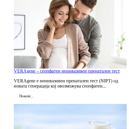
VERAgene – сеопфатен неинвазивен пренатален тест
VERAgene е неинвазивен пренатален тест (NIPT) од
новата генерација кој овозможува сеопфатен...
Повеќе...