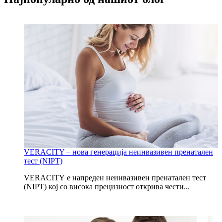
VERACITY – нова генерација неинвазивен пренатален
тест (NIPT)
VERACITY е напреден неинвазивен пренатален тест
(NIPT) кој со висока прецизност открива чести...