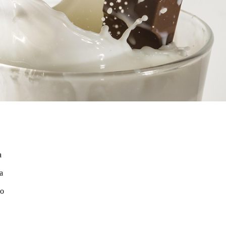
а
а
но