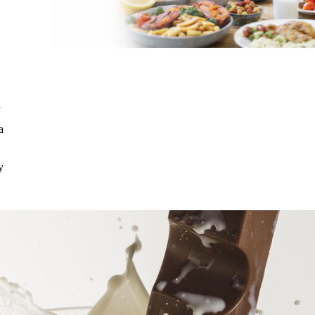
а
а
у