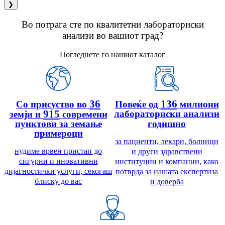
❯
Во потрага сте по квалитетни лабораториски
анализи во вашиот град?
Погледнете го нашиот каталог
36
136
Со присуство во
Повеќе од
милиони
915
лабораториски анализи
земји и
современи
пунктови за земање
годишно
примероци
за пациенти, лекари, болници
нудиме врвен пристап до
и други здравствени
сигурни и иновативни
институции и компании, како
дијагностички услуги, секогаш
потврда за нашата експертиза
блиску до вас
и доверба