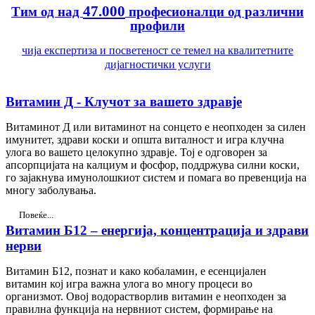
47.000
Тим од над
професионалци од различни
профили
чија експертиза и посветеност се темел на квалитетните
дијагностички услуги
Витамин Д - Клучот за вашето здравје
Витаминот Д или витаминот на сонцето е неопходен за силен
имунитет, здрави коски и општа виталност и игра клучна
улога во вашето целокупно здравје. Тој е одговорен за
апсорпцијата на калциум и фосфор, поддржува силни коски,
го зајакнува имунолошкиот систем и помага во превенција на
многу заболувања.
Повеќе...
Витамин Б12 – енергија, концентрација и здрави
нерви
Витамин Б12, познат и како кобаламин, е есенцијален
витамин кој игра важна улога во многу процеси во
организмот. Овој водорастворлив витамин е неопходен за
правилна функција на нервниот систем, формирање на