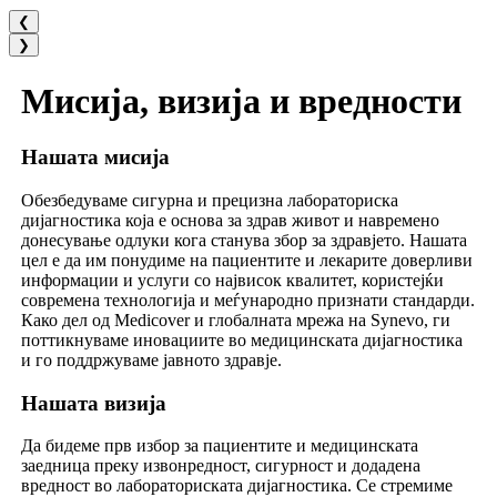
❮
❯
Мисија, визија и вредности
Нашата мисија
Обезбедуваме сигурна и прецизна лабораториска
дијагностика која е основа за здрав живот и навремено
донесување одлуки кога станува збор за здравјето. Нашата
цел е да им понудиме на пациентите и лекарите доверливи
информации и услуги со највисок квалитет, користејќи
современа технологија и меѓународно признати стандарди.
Како дел од Medicover и глобалната мрежа на Synevo, ги
поттикнуваме иновациите во медицинската дијагностика
и го поддржуваме јавното здравје.
Нашата визија
Да бидеме прв избор за пациентите и медицинската
заедница преку извонредност, сигурност и додадена
вредност во лабораториската дијагностика. Се стремиме