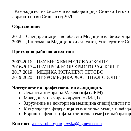
- Раководител на биохемиска лабораторија Синево Тетово
- вработена во Синево од 2020
Образование:
2013 – Специјализација во областа Медицинска биохемија
2005 – Диплома на Медицински факултет, Универзитет Св.
Претходно работно искуство:
2007-2016 – ПЗУ БИОХЕМ МЕДИКА-СКОПЈЕ
2016-2017 – ПЗУ ПРОФЕСОР ХРИСТОВА-СКОПЈЕ
2017-2019 – МЕДИКА ИСТАНБУЛ-ТЕТОВО
2019-2020 – НЕУРОМЕДИКА ХОСПИТАЛ-СКОПЈЕ
Членување во професионални асоцијации:
Лекарска комора на Македонија (ЛКМ)
Македонско лекарско друштво (МЛД)
Здружение на доктори на медицина специјалисти п
Меѓународна федерација за клиничка хемија и лабо
Европска федерација за клиничка хемија и лаборат
Контакт
:
aleksandra.georgievska@synevo.com