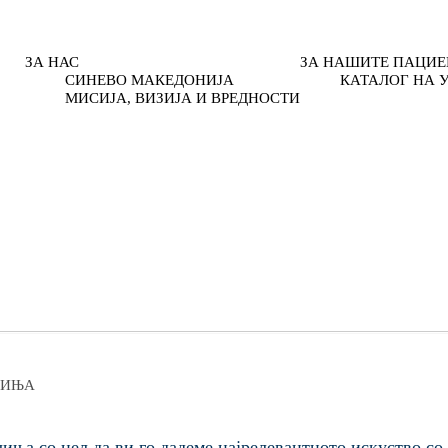
ЗА НАС
ЗА НАШИТЕ ПАЦИЕ
СИНЕВО МАКЕДОНИЈА
КАТАЛОГ НА 
МИСИЈА, ВИЗИЈА И ВРЕДНОСТИ
ЧИЊА
иња со цел да ви го дадеме најрелевантното искуство с