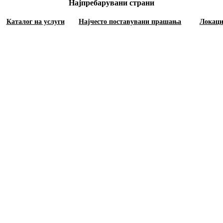
Најпребарувани страни
Каталог на услуги
Најчесто поставувани прашања
Локац