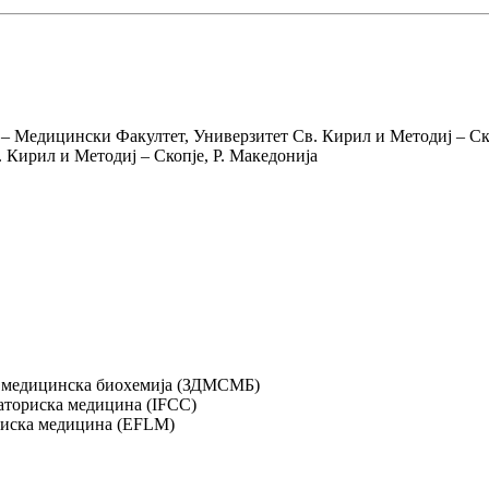
 – Медицински Факултет, Универзитет Св. Кирил и Методиј – Ско
 Кирил и Методиј – Скопје, Р. Македонија
о медицинска биохемија (ЗДМСМБ)
раториска медицина (IFCC)
ориска медицина (EFLM)