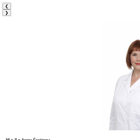
❮
❯
М-р Д-р Анета Ѓорѓиева